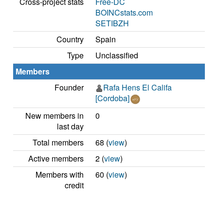
Cross-project stats
Free-DC
BOINCstats.com
SETIBZH
Country
Spain
Type
Unclassified
Members
Founder
Rafa Hens El Califa
[Cordoba]
New members in
0
last day
Total members
68 (
view
)
Active members
2 (
view
)
Members with
60 (
view
)
credit