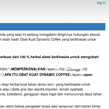
log in
anda yang saat ini sedang mengalami dinginnya hubungan sexual
i telah hadir Obat Kuat Dynamic Coffee yang berkhasiat untuk
terbuat dari 100 % herbal alami berkhasiat untuk mengobati
93300;">
MEMPERKENALKAN
</span></h2>
<h2
;">
APA ITU OBAT KUAT DYNAMIC COFFEE
</span>
<span
opi herbal kuat tahan lama</em> yang berkhasiat untuk
 atau Libido pria dan wanita,impoten, lemah syahwat,
rtensi, kolesterol, gangguan daya ingat dan menurunnya daya tahan
n alami bebas pengawet tanpa ada campuran dari bahan kimia