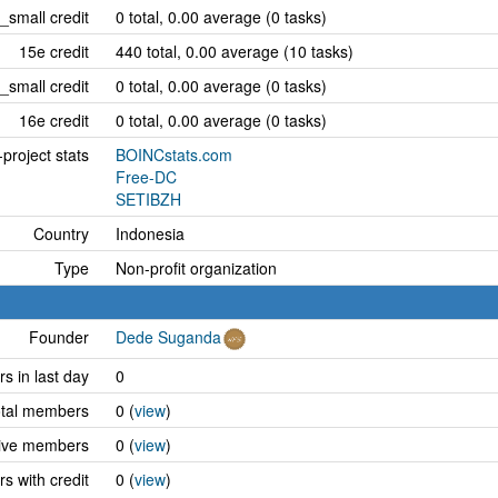
_small credit
0 total, 0.00 average (0 tasks)
15e credit
440 total, 0.00 average (10 tasks)
_small credit
0 total, 0.00 average (0 tasks)
16e credit
0 total, 0.00 average (0 tasks)
project stats
BOINCstats.com
Free-DC
SETIBZH
Country
Indonesia
Type
Non-profit organization
Founder
Dede Suganda
 in last day
0
tal members
0 (
view
)
ive members
0 (
view
)
 with credit
0 (
view
)