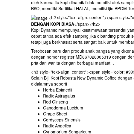
oleh karena itu kopi dinamik tidak memiliki efek sam
BKO, memiliki Sertifikat HALAL, memiliki Ijin BPOM Ter
<h2 style="text-align: center;"><span style="
DENGAN KOPI BIASA
</span></h2>
Kopi Dynamic mempunyai keistimewaan tersendiri ya
cepat tanpa ada efek samping jika dibanding produk s
tetapi juga berkhasiat serta sangat baik untuk memba
Terobosan baru dari produk anak bangsa yang dikenal 
dengan nomor register MD867028005319 dengan demik
pria dan wanita dengan berbagai manfaat. .
<h3 style="text-align: center;"><span style="color: #9
Selain Biji Kopi Robusta New Dynamic Coffee dengan 
didalamnya seperti
Herba Epimedii
Radix Astragalus
Red Ginseng
Ganoderma Lucidum
Grape Sheet
Cordyceps Sinensis
Radix Angelica
Cynomorium Songaricum