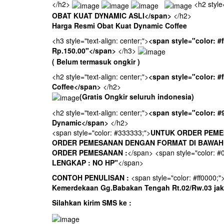
</h2>
<h2 style=
OBAT KUAT DYNAMIC ASLI</span>
</h2>
Harga Resmi Obat Kuat Dynamic Coffee
<h3 style="text-align: center;">
<span style="color: 
Rp.150.00"</span>
</h3>
( Belum termasuk ongkir )
<h2 style="text-align: center;">
<span style="color: 
Coffee</span>
</h2>
(Gratis Ongkir seluruh indonesia)
<h2 style="text-align: center;">
<span style="color: 
Dynamic</span>
</h2>
<span style="color: #333333;">
UNTUK ORDER PEME
ORDER PEMESANAN DENGAN FORMAT DI BAWAH I
ORDER PEMESANAN :
</span> <span style="color: 
LENGKAP : NO HP"
</span>
CONTOH PENULISAN :
<span style="color: #ff0000;"
Kemerdekaan Gg.Babakan Tengah Rt.02/Rw.03 jaka
Silahkan kirim SMS ke :