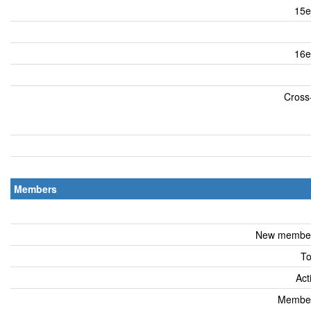
15e
16e
Cross-
Members
New members
To
Act
Members