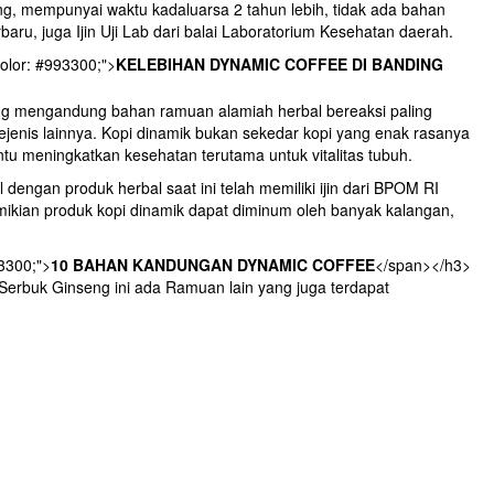
ping, mempunyai waktu kadaluarsa 2 tahun lebih, tidak ada bahan
baru, juga Ijin Uji Lab dari balai Laboratorium Kesehatan daerah.
color: #993300;">
KELEBIHAN DYNAMIC COFFEE DI BANDING
ng mengandung bahan ramuan alamiah herbal bereaksi paling
ejenis lainnya. Kopi dinamik bukan sekedar kopi yang enak rasanya
ntu meningkatkan kesehatan terutama untuk vitalitas tubuh.
dengan produk herbal saat ini telah memiliki ijin dari BPOM RI
ian produk kopi dinamik dapat diminum oleh banyak kalangan,
93300;">
10 BAHAN KANDUNGAN DYNAMIC COFFEE
</span></h3>
Serbuk Ginseng ini ada Ramuan lain yang juga terdapat