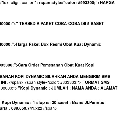
"text-align: center;">
<span style="color: #993300;">HARGA
#ff0000;">" TERSEDIA PAKET COBA-COBA ISI 5 SASET
#ff0000;">Harga Paket Box Resmi Obat Kuat Dynamic
#993300;">Cara Order Pemesanan Obat Kuat Kopi
SANAN KOPI DYNAMIC SILAHKAN ANDA MENGIRIM SMS
NI :
</span> <span style="color: #333333;">
FORMAT SMS
#008000;">
"Kopi Dynamic : JUMLAH : NAMA ANDA : ALAMAT
>
Kopi Dynamic : 1 slop isi 30 saset : Bram: Jl.Perintis
rta : 089.650.741.xxx
</span>