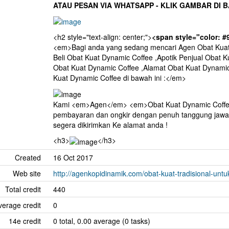
ATAU PESAN VIA WHATSAPP - KLIK GAMBAR DI 
<h2 style="text-align: center;">
<span style="color: 
<em>Bagi anda yang sedang mencari Agen Obat Kuat 
Beli Obat Kuat Dynamic Coffee ,Apotik Penjual Obat 
Obat Kuat Dynamic Coffee ,Alamat Obat Kuat Dynamic
Kuat Dynamic Coffee di bawah ini :</em>
Kami <em>Agen</em> <em>Obat Kuat Dynamic Coffee
pembayaran dan ongkir dengan penuh tanggung jawab
segera dikirimkan Ke alamat anda !
<h3>
</h3>
Created
16 Oct 2017
Web site
http://agenkopidinamik.com/obat-kuat-tradisional-untu
Total credit
440
erage credit
0
14e credit
0 total, 0.00 average (0 tasks)