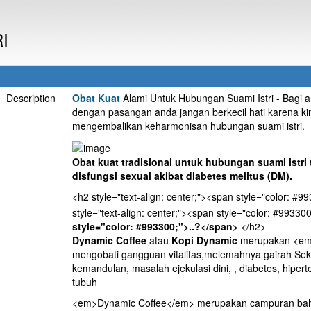
I
Description
Obat Kuat
Alami Untuk Hubungan Suami Istri - Bagi 
dengan pasangan anda jangan berkecil hati karena kin
mengembalikan keharmonisan hubungan suami istri.
Obat kuat tradisional untuk hubungan suami istri 
disfungsi sexual akibat diabetes melitus (DM).
<h2 style="text-align: center;"><span style="color: #9
style="text-align: center;"><span style="color: #993300
style="color: #993300;">..?</span>
</h2>
Dynamic Coffee
atau
Kopi Dynamic
merupakan <em>k
mengobati gangguan vitalitas,melemahnya gairah Seks
kemandulan, masalah ejekulasi dini, , diabetes, hipe
tubuh
<em>Dynamic Coffee</em> merupakan campuran baha