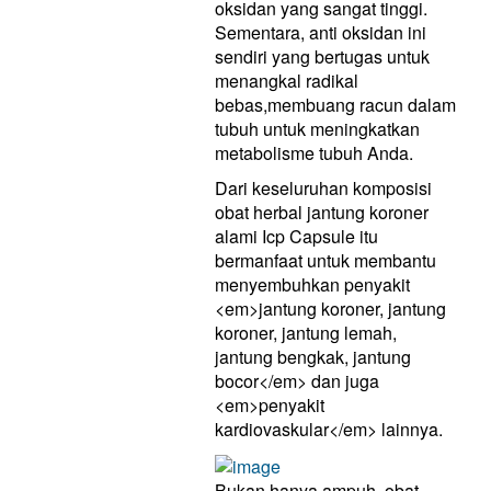
oksidan yang sangat tinggi.
Sementara, anti oksidan ini
sendiri yang bertugas untuk
menangkal radikal
bebas,membuang racun dalam
tubuh untuk meningkatkan
metabolisme tubuh Anda.
Dari keseluruhan komposisi
obat herbal jantung koroner
alami Icp Capsule itu
bermanfaat untuk membantu
menyembuhkan penyakit
<em>jantung koroner, jantung
koroner, jantung lemah,
jantung bengkak, jantung
bocor</em> dan juga
<em>penyakit
kardiovaskular</em> lainnya.
Bukan hanya ampuh, obat