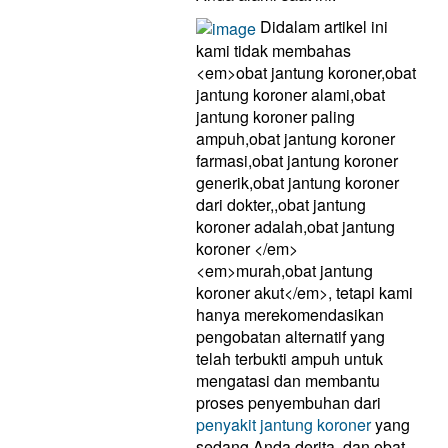
Didalam artikel ini
kami tidak membahas
<em>obat jantung koroner,obat
jantung koroner alami,obat
jantung koroner paling
ampuh,obat jantung koroner
farmasi,obat jantung koroner
generik,obat jantung koroner
dari dokter,,obat jantung
koroner adalah,obat jantung
koroner </em>
<em>murah,obat jantung
koroner akut</em>, tetapi kami
hanya merekomendasikan
pengobatan alternatif yang
telah terbukti ampuh untuk
mengatasi dan membantu
proses penyembuhan dari
penyakit jantung koroner
yang
sedang Anda derita, dan obat