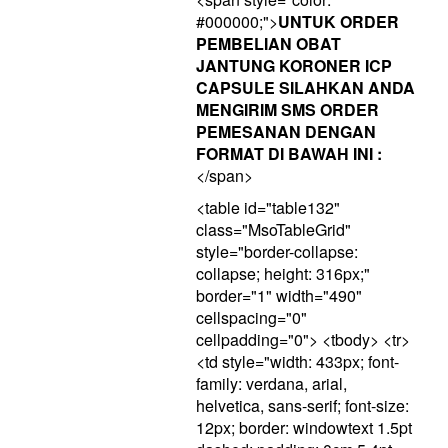
#000000;">
UNTUK ORDER
PEMBELIAN OBAT
JANTUNG KORONER ICP
CAPSULE SILAHKAN ANDA
MENGIRIM SMS ORDER
PEMESANAN DENGAN
FORMAT DI BAWAH INI :
</span>
<table id="table132"
class="MsoTableGrid"
style="border-collapse:
collapse; height: 316px;"
border="1" width="490"
cellspacing="0"
cellpadding="0"> <tbody> <tr>
<td style="width: 433px; font-
family: verdana, arial,
helvetica, sans-serif; font-size:
12px; border: windowtext 1.5pt