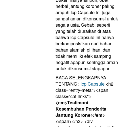
herbal jantung koroner paling
ampuh Icp Capsule ini juga
sangat aman dikonsumsi untuk
segala usia. Sebab, seperti
yang telah diuraikan di atas
bahwa Icp Capsule ini hanya
berkomposisikan dari bahan
bahan alamiah pilihan, dan
tidak memiliki efek samping
negatif apapun sehingga aman
untuk dikonsumsi siapapun.
BACA SELENGKAPNYA
TENTANG :
Icp Capsule
<h2
class="entry-meta"><span
class="cat-links">
<em>Testimoni
Kesembuhan Penderita
Jantung Koroner</em>
</span></h2> <div