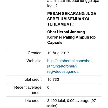
alami saat ini. Jadi tunggu apa
lagi..?
PESAN SEKARANG JUGA
SEBELUM SEMUANYA
TERLAMBAT..!
Obat Herbal Jantung
Koroner Paling Ampuh Icp
Capsule
Created
19 Aug 2017
Web site
http://haloherbal.com/obat-
jantung-koroner/?
reg=dedesuganda
Total credit
10,732
Recent average
0
credit
14e credit
3,492 total, 0.00 average (97
tasks)