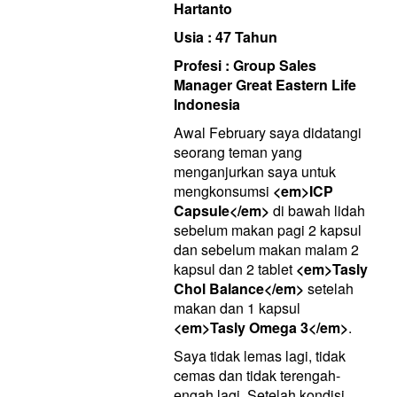
Hartanto
Usia : 47 Tahun
Profesi : Group Sales
Manager Great Eastern Life
Indonesia
Awal February saya didatangi
seorang teman yang
menganjurkan saya untuk
mengkonsumsi
<em>ICP
Capsule</em>
di bawah lidah
sebelum makan pagi 2 kapsul
dan sebelum makan malam 2
kapsul dan 2 tablet
<em>Tasly
Chol Balance</em>
setelah
makan dan 1 kapsul
<em>Tasly Omega 3</em>
.
Saya tidak lemas lagi, tidak
cemas dan tidak terengah-
engah lagi. Setelah kondisi