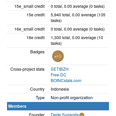
15e_small credit
0 total, 0.00 average (0 tasks)
15e credit
5,940 total, 0.00 average (135
tasks)
16e_small credit
0 total, 0.00 average (0 tasks)
16e credit
1,300 total, 0.00 average (10
tasks)
Badges
Cross-project stats
SETIBZH
Free-DC
BOINCstats.com
Country
Indonesia
Type
Non-profit organization
Members
Founder
Dede Suganda