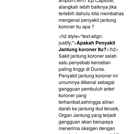
ampuh</em> Icp Capsule,
alangkah lebih baiknya jika
terlebih dahulu kita membahas
mengenai penyakit jantung
koroner itu apa ?
<h2 style="text-align:
justify;">
Apakah Penyakit
Jantung koroner Itu?
</h2>
Sakit jantung koroner salah
satu penyebab kematian
paling tinggi di Dunia.
Penyakit jantung koroner ini
umumnya dikenal sebagai
gangguan pembuluh arteri
koroner yang
terhambat,sehingga aliran
darah ke jantung ikut terusik.
Organ Jantung yang terjadi
gangguan akan berupaya
menerima oksigen dengan