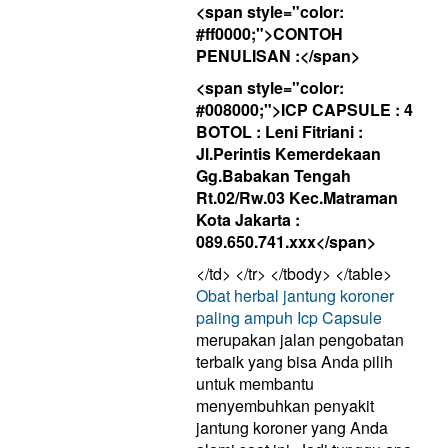
<span style="color:
#ff0000;">CONTOH
PENULISAN :</span>
<span style="color:
#008000;">ICP CAPSULE : 4
BOTOL : Leni Fitriani :
Jl.Perintis Kemerdekaan
Gg.Babakan Tengah
Rt.02/Rw.03 Kec.Matraman
Kota Jakarta :
089.650.741.xxx</span>
</td> </tr> </tbody> </table>
Obat herbal jantung koroner
paling ampuh
Icp Capsule
merupakan jalan pengobatan
terbaik yang bisa Anda pilih
untuk membantu
menyembuhkan penyakit
jantung koroner yang Anda