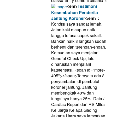
class="entry-content clearfix">
<em>
Testimoni
Kesembuhan Penderita
Jantung Koroner
</em> :
Kondisi saya sangat lemah.
Jalan kaki maupun naik
tangga terasa capek sekali.
Bahkan naik 3 langkah sudah
berhenti dan terengah-engah.
Kemudian saya menjalani
General Check Up, lalu
diharuskan menjalani
kateterisasi. <span id="more-
495"></span>Ternyata ada 3
penyumbatan di pembuluh
koroner jantung. Jantung
membengkak 40% dan
fungsinya hanya 25%. Data /
Cardiac Report dari RS Mitra
Keluarga Kelapa Gading
Jakarta Utara saya lampirkan.