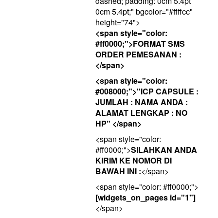
dashed; padding: 0cm 5.4pt
0cm 5.4pt;" bgcolor="#ffffcc"
height="74">
<span style="color:
#ff0000;">FORMAT SMS
ORDER PEMESANAN :
</span>
<span style="color:
#008000;">"ICP CAPSULE :
JUMLAH : NAMA ANDA :
ALAMAT LENGKAP : NO
HP" </span>
<span style="color:
#ff0000;">
SILAHKAN ANDA
KIRIM KE NOMOR DI
BAWAH INI :
</span>
<span style="color: #ff0000;">
[widgets_on_pages id="1"]
</span>