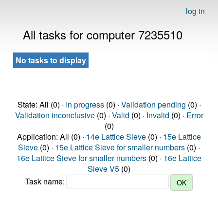
log in
All tasks for computer 7235510
No tasks to display
State: All (0) ·
In progress
(0) ·
Validation pending
(0) ·
Validation inconclusive
(0) ·
Valid
(0) ·
Invalid
(0) ·
Error
(0)
Application: All (0) ·
14e Lattice Sieve
(0) ·
15e Lattice
Sieve
(0) ·
15e Lattice Sieve for smaller numbers
(0) ·
16e Lattice Sieve for smaller numbers
(0) ·
16e Lattice
Sieve V5
(0)
Task name: