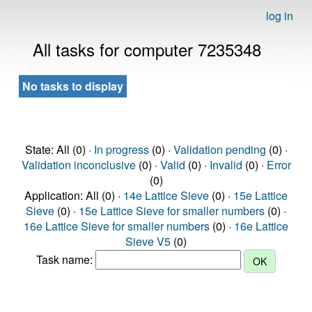
log in
All tasks for computer 7235348
No tasks to display
State: All (0) ·
In progress
(0) ·
Validation pending
(0) ·
Validation inconclusive
(0) ·
Valid
(0) ·
Invalid
(0) ·
Error
(0)
Application: All (0) ·
14e Lattice Sieve
(0) ·
15e Lattice
Sieve
(0) ·
15e Lattice Sieve for smaller numbers
(0) ·
16e Lattice Sieve for smaller numbers
(0) ·
16e Lattice
Sieve V5
(0)
Task name: