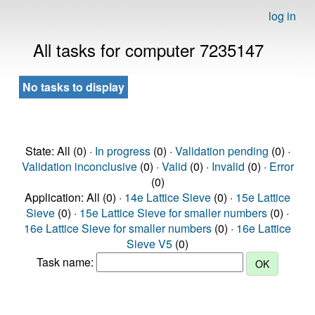
log in
All tasks for computer 7235147
No tasks to display
State: All (0) ·
In progress
(0) ·
Validation pending
(0) ·
Validation inconclusive
(0) ·
Valid
(0) ·
Invalid
(0) ·
Error
(0)
Application: All (0) ·
14e Lattice Sieve
(0) ·
15e Lattice
Sieve
(0) ·
15e Lattice Sieve for smaller numbers
(0) ·
16e Lattice Sieve for smaller numbers
(0) ·
16e Lattice
Sieve V5
(0)
Task name: