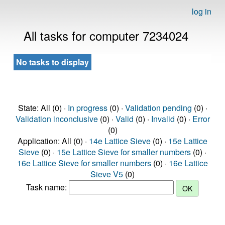
log in
All tasks for computer 7234024
No tasks to display
State: All (0) ·
In progress
(0) ·
Validation pending
(0) ·
Validation inconclusive
(0) ·
Valid
(0) ·
Invalid
(0) ·
Error
(0)
Application: All (0) ·
14e Lattice Sieve
(0) ·
15e Lattice
Sieve
(0) ·
15e Lattice Sieve for smaller numbers
(0) ·
16e Lattice Sieve for smaller numbers
(0) ·
16e Lattice
Sieve V5
(0)
Task name: