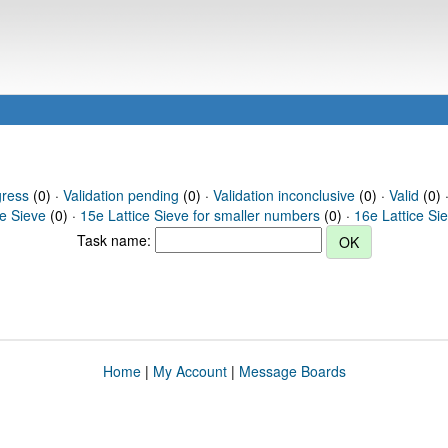
gress
(0) ·
Validation pending
(0) ·
Validation inconclusive
(0) ·
Valid
(0) 
ce Sieve
(0) ·
15e Lattice Sieve for smaller numbers
(0) ·
16e Lattice Si
Task name:
Home
|
My Account
|
Message Boards