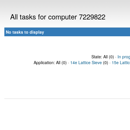
All tasks for computer 7229822
No tasks to display
State: All (0) ·
In pro
Application: All (0) ·
14e Lattice Sieve
(0) ·
15e Latti