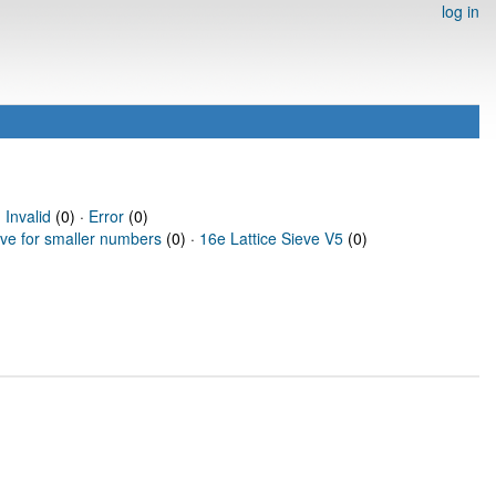
log in
·
Invalid
(0) ·
Error
(0)
eve for smaller numbers
(0) ·
16e Lattice Sieve V5
(0)