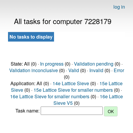
log in
All tasks for computer 7228179
No tasks to display
State: All (0) ·
In progress
(0) ·
Validation pending
(0) ·
Validation inconclusive
(0) ·
Valid
(0) ·
Invalid
(0) ·
Error
(0)
Application: All (0) ·
14e Lattice Sieve
(0) ·
15e Lattice
Sieve
(0) ·
15e Lattice Sieve for smaller numbers
(0) ·
16e Lattice Sieve for smaller numbers
(0) ·
16e Lattice
Sieve V5
(0)
Task name: