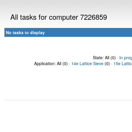
All tasks for computer 7226859
No tasks to display
State: All (0) ·
In pro
Application: All (0) ·
14e Lattice Sieve
(0) ·
15e Latti