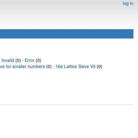
log in
·
Invalid
(0) ·
Error
(0)
eve for smaller numbers
(0) ·
16e Lattice Sieve V5
(0)