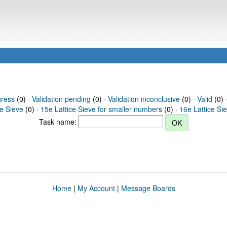
gress
(0) ·
Validation pending
(0) ·
Validation inconclusive
(0) ·
Valid
(0) 
ce Sieve
(0) ·
15e Lattice Sieve for smaller numbers
(0) ·
16e Lattice Si
Task name:
Home
|
My Account
|
Message Boards