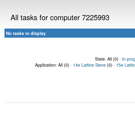
All tasks for computer 7225993
No tasks to display
State: All (0) ·
In pro
Application: All (0) ·
14e Lattice Sieve
(0) ·
15e Latti