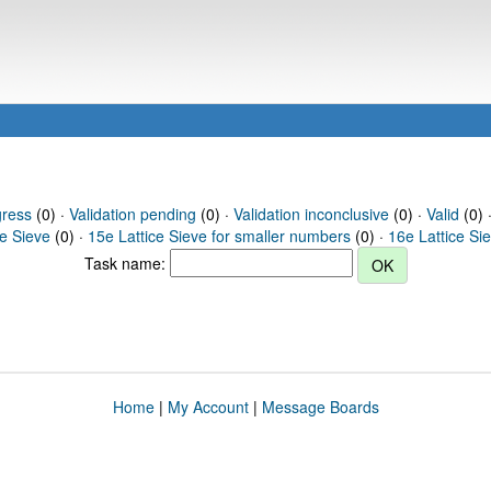
gress
(0) ·
Validation pending
(0) ·
Validation inconclusive
(0) ·
Valid
(0) 
ce Sieve
(0) ·
15e Lattice Sieve for smaller numbers
(0) ·
16e Lattice Si
Task name:
Home
|
My Account
|
Message Boards