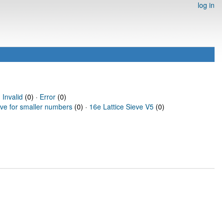
log in
·
Invalid
(0) ·
Error
(0)
eve for smaller numbers
(0) ·
16e Lattice Sieve V5
(0)