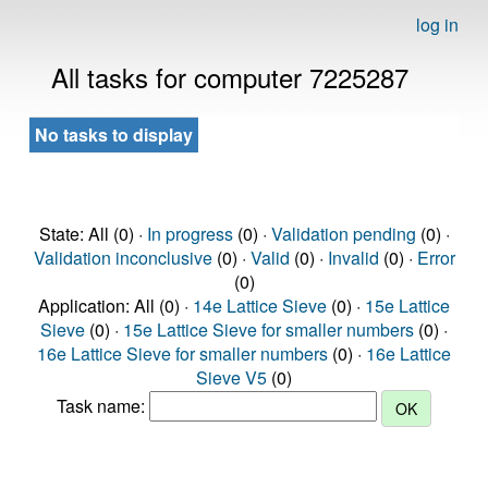
log in
All tasks for computer 7225287
No tasks to display
State: All (0) ·
In progress
(0) ·
Validation pending
(0) ·
Validation inconclusive
(0) ·
Valid
(0) ·
Invalid
(0) ·
Error
(0)
Application: All (0) ·
14e Lattice Sieve
(0) ·
15e Lattice
Sieve
(0) ·
15e Lattice Sieve for smaller numbers
(0) ·
16e Lattice Sieve for smaller numbers
(0) ·
16e Lattice
Sieve V5
(0)
Task name: