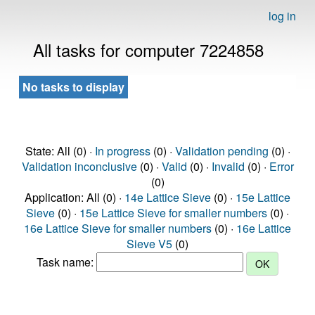
log in
All tasks for computer 7224858
No tasks to display
State: All (0) ·
In progress
(0) ·
Validation pending
(0) ·
Validation inconclusive
(0) ·
Valid
(0) ·
Invalid
(0) ·
Error
(0)
Application: All (0) ·
14e Lattice Sieve
(0) ·
15e Lattice
Sieve
(0) ·
15e Lattice Sieve for smaller numbers
(0) ·
16e Lattice Sieve for smaller numbers
(0) ·
16e Lattice
Sieve V5
(0)
Task name: