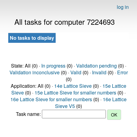
log in
All tasks for computer 7224693
No tasks to display
State: All (0) ·
In progress
(0) ·
Validation pending
(0) ·
Validation inconclusive
(0) ·
Valid
(0) ·
Invalid
(0) ·
Error
(0)
Application: All (0) ·
14e Lattice Sieve
(0) ·
15e Lattice
Sieve
(0) ·
15e Lattice Sieve for smaller numbers
(0) ·
16e Lattice Sieve for smaller numbers
(0) ·
16e Lattice
Sieve V5
(0)
Task name: