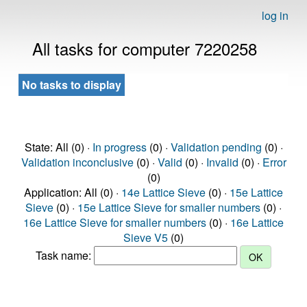
log in
All tasks for computer 7220258
No tasks to display
State: All (0) ·
In progress
(0) ·
Validation pending
(0) ·
Validation inconclusive
(0) ·
Valid
(0) ·
Invalid
(0) ·
Error
(0)
Application: All (0) ·
14e Lattice Sieve
(0) ·
15e Lattice
Sieve
(0) ·
15e Lattice Sieve for smaller numbers
(0) ·
16e Lattice Sieve for smaller numbers
(0) ·
16e Lattice
Sieve V5
(0)
Task name: