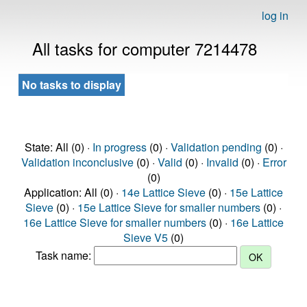
log in
All tasks for computer 7214478
No tasks to display
State: All (0) ·
In progress
(0) ·
Validation pending
(0) ·
Validation inconclusive
(0) ·
Valid
(0) ·
Invalid
(0) ·
Error
(0)
Application: All (0) ·
14e Lattice Sieve
(0) ·
15e Lattice
Sieve
(0) ·
15e Lattice Sieve for smaller numbers
(0) ·
16e Lattice Sieve for smaller numbers
(0) ·
16e Lattice
Sieve V5
(0)
Task name: