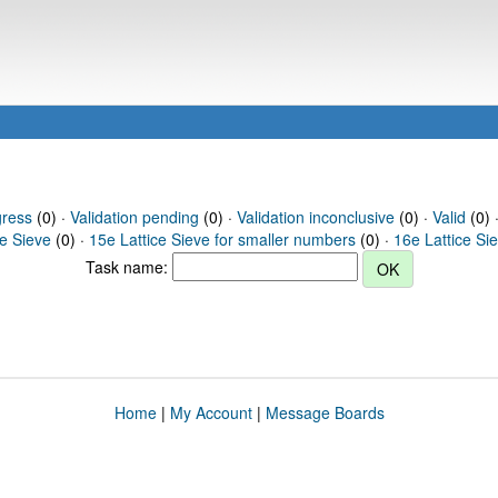
gress
(0) ·
Validation pending
(0) ·
Validation inconclusive
(0) ·
Valid
(0) 
ce Sieve
(0) ·
15e Lattice Sieve for smaller numbers
(0) ·
16e Lattice Si
Task name:
Home
|
My Account
|
Message Boards