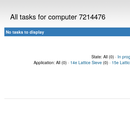
All tasks for computer 7214476
No tasks to display
State: All (0) ·
In pro
Application: All (0) ·
14e Lattice Sieve
(0) ·
15e Latti