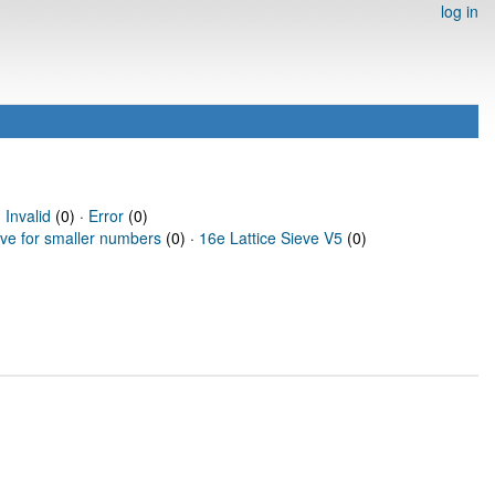
log in
·
Invalid
(0) ·
Error
(0)
eve for smaller numbers
(0) ·
16e Lattice Sieve V5
(0)