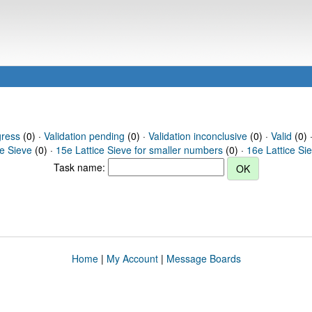
gress
(0) ·
Validation pending
(0) ·
Validation inconclusive
(0) ·
Valid
(0) 
ce Sieve
(0) ·
15e Lattice Sieve for smaller numbers
(0) ·
16e Lattice Si
Task name:
Home
|
My Account
|
Message Boards