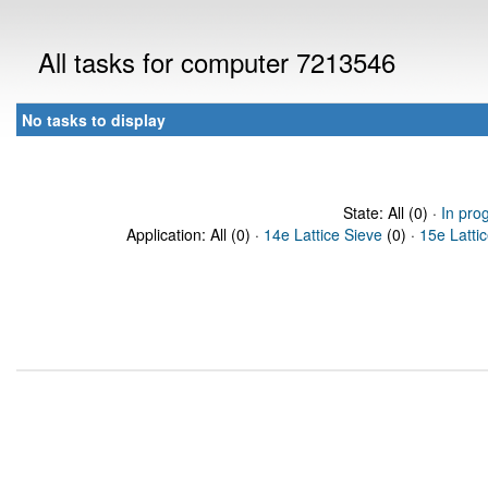
All tasks for computer 7213546
No tasks to display
State: All (0) ·
In pro
Application: All (0) ·
14e Lattice Sieve
(0) ·
15e Latti