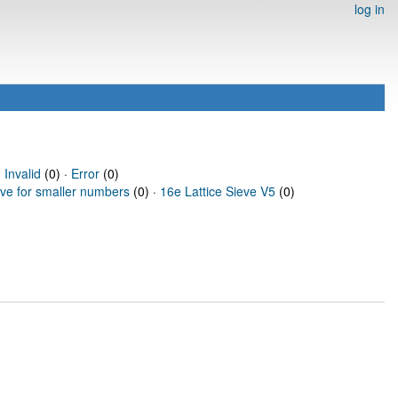
log in
·
Invalid
(0) ·
Error
(0)
eve for smaller numbers
(0) ·
16e Lattice Sieve V5
(0)