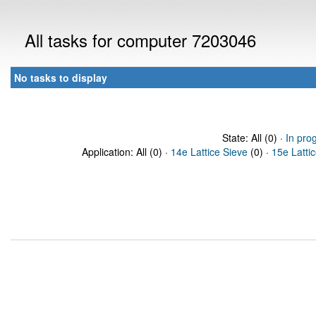
All tasks for computer 7203046
No tasks to display
State: All (0) ·
In pro
Application: All (0) ·
14e Lattice Sieve
(0) ·
15e Latti