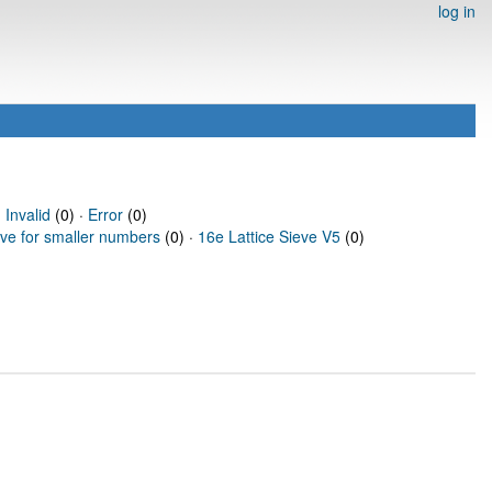
log in
·
Invalid
(0) ·
Error
(0)
eve for smaller numbers
(0) ·
16e Lattice Sieve V5
(0)