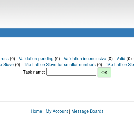
gress
(0) ·
Validation pending
(0) ·
Validation inconclusive
(0) ·
Valid
(0) 
ce Sieve
(0) ·
15e Lattice Sieve for smaller numbers
(0) ·
16e Lattice Si
Task name:
Home
|
My Account
|
Message Boards