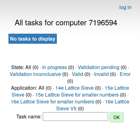
log in
All tasks for computer 7196594
No tasks to display
State: All (0) ·
In progress
(0) ·
Validation pending
(0) ·
Validation inconclusive
(0) ·
Valid
(0) ·
Invalid
(0) ·
Error
(0)
Application: All (0) ·
14e Lattice Sieve
(0) ·
15e Lattice
Sieve
(0) ·
15e Lattice Sieve for smaller numbers
(0) ·
16e Lattice Sieve for smaller numbers
(0) ·
16e Lattice
Sieve V5
(0)
Task name: