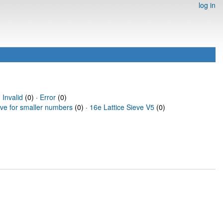
log in
·
Invalid
(0) ·
Error
(0)
eve for smaller numbers
(0) ·
16e Lattice Sieve V5
(0)