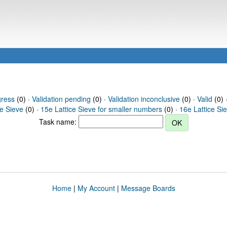
gress
(0) ·
Validation pending
(0) ·
Validation inconclusive
(0) ·
Valid
(0) 
ce Sieve
(0) ·
15e Lattice Sieve for smaller numbers
(0) ·
16e Lattice Si
Task name:
Home
|
My Account
|
Message Boards