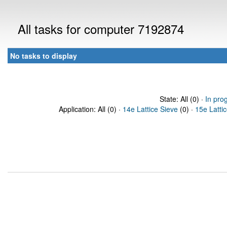
All tasks for computer 7192874
No tasks to display
State: All (0) ·
In pro
Application: All (0) ·
14e Lattice Sieve
(0) ·
15e Latti