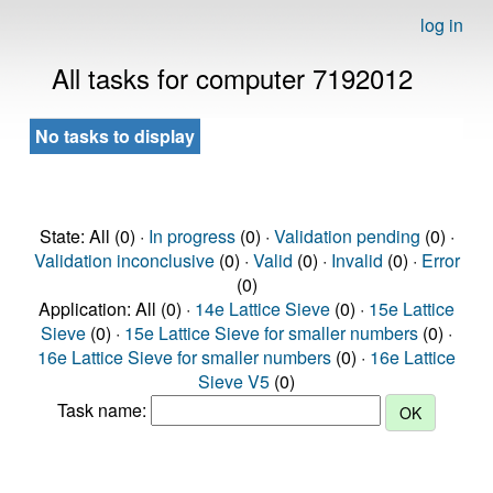
log in
All tasks for computer 7192012
No tasks to display
State: All (0) ·
In progress
(0) ·
Validation pending
(0) ·
Validation inconclusive
(0) ·
Valid
(0) ·
Invalid
(0) ·
Error
(0)
Application: All (0) ·
14e Lattice Sieve
(0) ·
15e Lattice
Sieve
(0) ·
15e Lattice Sieve for smaller numbers
(0) ·
16e Lattice Sieve for smaller numbers
(0) ·
16e Lattice
Sieve V5
(0)
Task name: