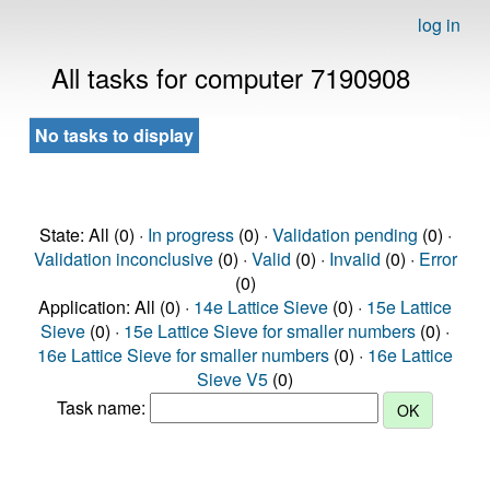
log in
All tasks for computer 7190908
No tasks to display
State: All (0) ·
In progress
(0) ·
Validation pending
(0) ·
Validation inconclusive
(0) ·
Valid
(0) ·
Invalid
(0) ·
Error
(0)
Application: All (0) ·
14e Lattice Sieve
(0) ·
15e Lattice
Sieve
(0) ·
15e Lattice Sieve for smaller numbers
(0) ·
16e Lattice Sieve for smaller numbers
(0) ·
16e Lattice
Sieve V5
(0)
Task name: