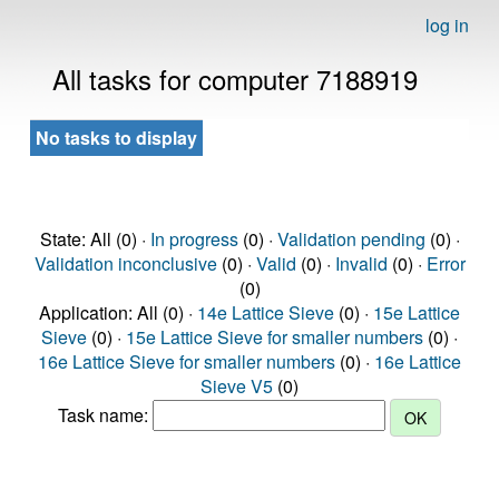
log in
All tasks for computer 7188919
No tasks to display
State: All (0) ·
In progress
(0) ·
Validation pending
(0) ·
Validation inconclusive
(0) ·
Valid
(0) ·
Invalid
(0) ·
Error
(0)
Application: All (0) ·
14e Lattice Sieve
(0) ·
15e Lattice
Sieve
(0) ·
15e Lattice Sieve for smaller numbers
(0) ·
16e Lattice Sieve for smaller numbers
(0) ·
16e Lattice
Sieve V5
(0)
Task name: