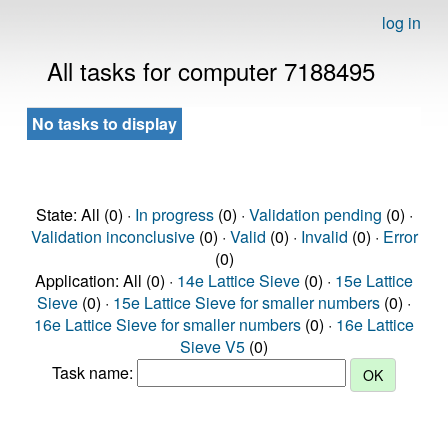
log in
All tasks for computer 7188495
No tasks to display
State: All (0) ·
In progress
(0) ·
Validation pending
(0) ·
Validation inconclusive
(0) ·
Valid
(0) ·
Invalid
(0) ·
Error
(0)
Application: All (0) ·
14e Lattice Sieve
(0) ·
15e Lattice
Sieve
(0) ·
15e Lattice Sieve for smaller numbers
(0) ·
16e Lattice Sieve for smaller numbers
(0) ·
16e Lattice
Sieve V5
(0)
Task name: