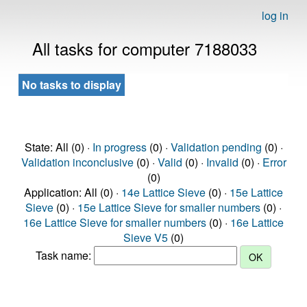
log in
All tasks for computer 7188033
No tasks to display
State: All (0) ·
In progress
(0) ·
Validation pending
(0) ·
Validation inconclusive
(0) ·
Valid
(0) ·
Invalid
(0) ·
Error
(0)
Application: All (0) ·
14e Lattice Sieve
(0) ·
15e Lattice
Sieve
(0) ·
15e Lattice Sieve for smaller numbers
(0) ·
16e Lattice Sieve for smaller numbers
(0) ·
16e Lattice
Sieve V5
(0)
Task name: