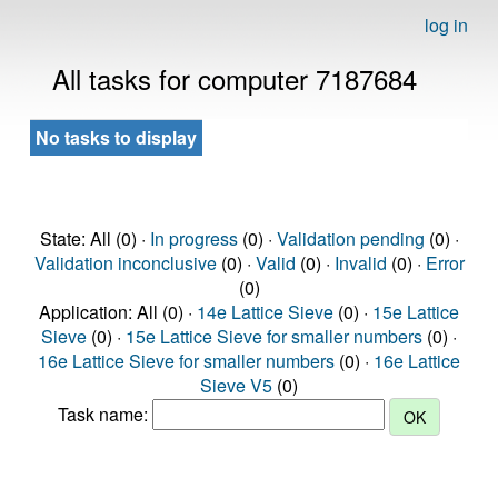
log in
All tasks for computer 7187684
No tasks to display
State: All (0) ·
In progress
(0) ·
Validation pending
(0) ·
Validation inconclusive
(0) ·
Valid
(0) ·
Invalid
(0) ·
Error
(0)
Application: All (0) ·
14e Lattice Sieve
(0) ·
15e Lattice
Sieve
(0) ·
15e Lattice Sieve for smaller numbers
(0) ·
16e Lattice Sieve for smaller numbers
(0) ·
16e Lattice
Sieve V5
(0)
Task name: