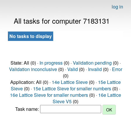
log in
All tasks for computer 7183131
No tasks to display
State: All (0) ·
In progress
(0) ·
Validation pending
(0) ·
Validation inconclusive
(0) ·
Valid
(0) ·
Invalid
(0) ·
Error
(0)
Application: All (0) ·
14e Lattice Sieve
(0) ·
15e Lattice
Sieve
(0) ·
15e Lattice Sieve for smaller numbers
(0) ·
16e Lattice Sieve for smaller numbers
(0) ·
16e Lattice
Sieve V5
(0)
Task name: