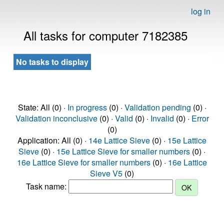
log in
All tasks for computer 7182385
No tasks to display
State: All (0) ·
In progress
(0) ·
Validation pending
(0) ·
Validation inconclusive
(0) ·
Valid
(0) ·
Invalid
(0) ·
Error
(0)
Application: All (0) ·
14e Lattice Sieve
(0) ·
15e Lattice
Sieve
(0) ·
15e Lattice Sieve for smaller numbers
(0) ·
16e Lattice Sieve for smaller numbers
(0) ·
16e Lattice
Sieve V5
(0)
Task name: