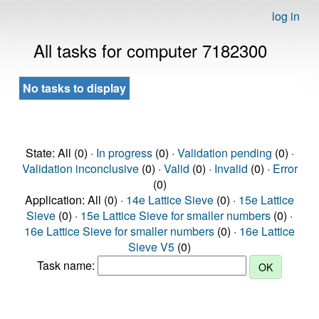
log in
All tasks for computer 7182300
No tasks to display
State: All (0) ·
In progress
(0) ·
Validation pending
(0) ·
Validation inconclusive
(0) ·
Valid
(0) ·
Invalid
(0) ·
Error
(0)
Application: All (0) ·
14e Lattice Sieve
(0) ·
15e Lattice
Sieve
(0) ·
15e Lattice Sieve for smaller numbers
(0) ·
16e Lattice Sieve for smaller numbers
(0) ·
16e Lattice
Sieve V5
(0)
Task name: