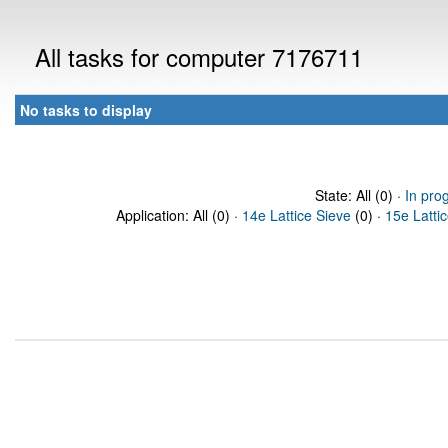
All tasks for computer 7176711
No tasks to display
State: All (0) ·
In pro
Application: All (0) ·
14e Lattice Sieve
(0) ·
15e Latti