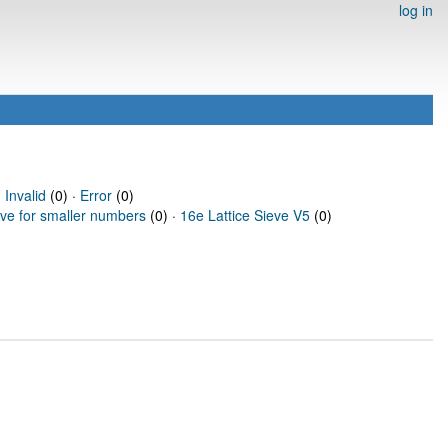
log in
·
Invalid
(0) ·
Error
(0)
eve for smaller numbers
(0) ·
16e Lattice Sieve V5
(0)