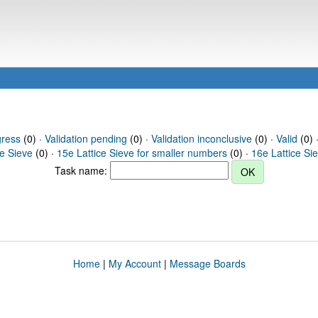
gress
(0) ·
Validation pending
(0) ·
Validation inconclusive
(0) ·
Valid
(0) 
ce Sieve
(0) ·
15e Lattice Sieve for smaller numbers
(0) ·
16e Lattice Si
Task name:
Home
|
My Account
|
Message Boards