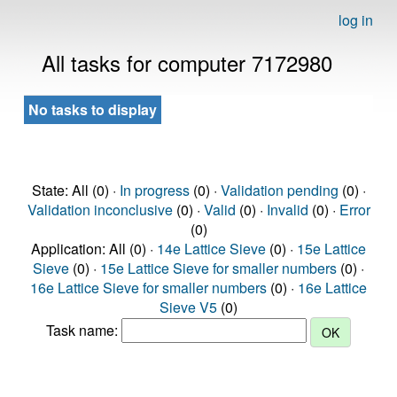
log in
All tasks for computer 7172980
No tasks to display
State: All (0) ·
In progress
(0) ·
Validation pending
(0) ·
Validation inconclusive
(0) ·
Valid
(0) ·
Invalid
(0) ·
Error
(0)
Application: All (0) ·
14e Lattice Sieve
(0) ·
15e Lattice
Sieve
(0) ·
15e Lattice Sieve for smaller numbers
(0) ·
16e Lattice Sieve for smaller numbers
(0) ·
16e Lattice
Sieve V5
(0)
Task name: