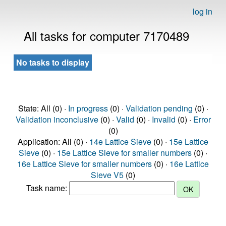
log in
All tasks for computer 7170489
No tasks to display
State: All (0) ·
In progress
(0) ·
Validation pending
(0) ·
Validation inconclusive
(0) ·
Valid
(0) ·
Invalid
(0) ·
Error
(0)
Application: All (0) ·
14e Lattice Sieve
(0) ·
15e Lattice
Sieve
(0) ·
15e Lattice Sieve for smaller numbers
(0) ·
16e Lattice Sieve for smaller numbers
(0) ·
16e Lattice
Sieve V5
(0)
Task name: