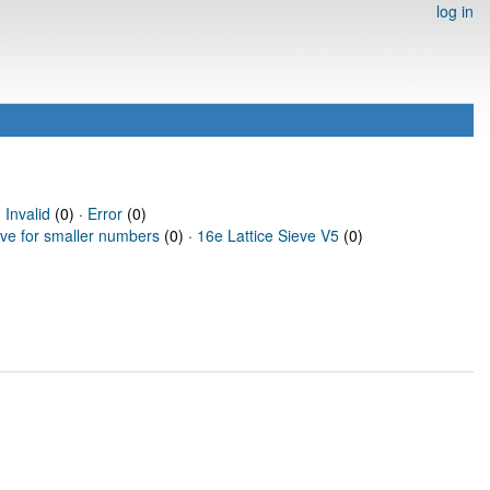
log in
·
Invalid
(0) ·
Error
(0)
eve for smaller numbers
(0) ·
16e Lattice Sieve V5
(0)