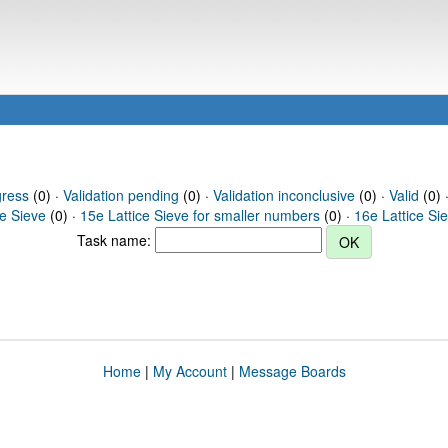
gress
(0) ·
Validation pending
(0) ·
Validation inconclusive
(0) ·
Valid
(0) 
ce Sieve
(0) ·
15e Lattice Sieve for smaller numbers
(0) ·
16e Lattice Si
Task name:
Home
|
My Account
|
Message Boards