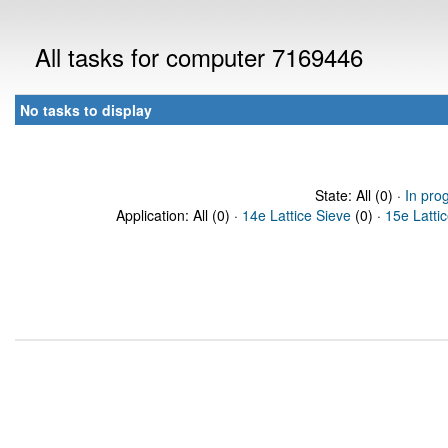
All tasks for computer 7169446
No tasks to display
State: All (0) ·
In pro
Application: All (0) ·
14e Lattice Sieve
(0) ·
15e Latti