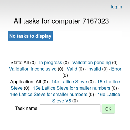
log in
All tasks for computer 7167323
No tasks to display
State: All (0) ·
In progress
(0) ·
Validation pending
(0) ·
Validation inconclusive
(0) ·
Valid
(0) ·
Invalid
(0) ·
Error
(0)
Application: All (0) ·
14e Lattice Sieve
(0) ·
15e Lattice
Sieve
(0) ·
15e Lattice Sieve for smaller numbers
(0) ·
16e Lattice Sieve for smaller numbers
(0) ·
16e Lattice
Sieve V5
(0)
Task name: