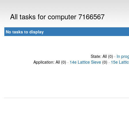
All tasks for computer 7166567
No tasks to display
State: All (0) ·
In pro
Application: All (0) ·
14e Lattice Sieve
(0) ·
15e Latti