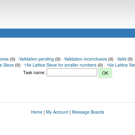
gress
(0) ·
Validation pending
(0) ·
Validation inconclusive
(0) ·
Valid
(0) 
ce Sieve
(0) ·
15e Lattice Sieve for smaller numbers
(0) ·
16e Lattice Si
Task name:
Home
|
My Account
|
Message Boards