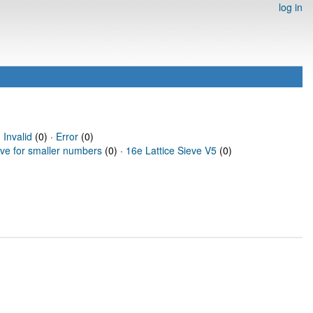
log in
·
Invalid
(0) ·
Error
(0)
eve for smaller numbers
(0) ·
16e Lattice Sieve V5
(0)