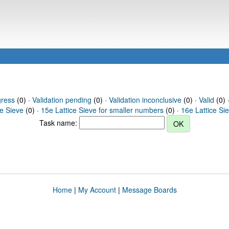
gress
(0) ·
Validation pending
(0) ·
Validation inconclusive
(0) ·
Valid
(0) 
ce Sieve
(0) ·
15e Lattice Sieve for smaller numbers
(0) ·
16e Lattice Si
Task name:
Home
|
My Account
|
Message Boards