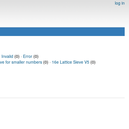
log in
·
Invalid
(0) ·
Error
(0)
eve for smaller numbers
(0) ·
16e Lattice Sieve V5
(0)