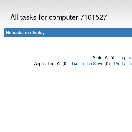
All tasks for computer 7161527
No tasks to display
State: All (0) ·
In pro
Application: All (0) ·
14e Lattice Sieve
(0) ·
15e Latti