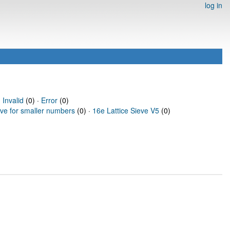
log in
·
Invalid
(0) ·
Error
(0)
eve for smaller numbers
(0) ·
16e Lattice Sieve V5
(0)