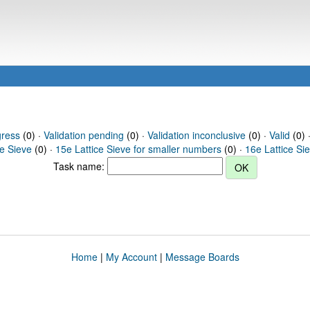
gress
(0) ·
Validation pending
(0) ·
Validation inconclusive
(0) ·
Valid
(0) 
ce Sieve
(0) ·
15e Lattice Sieve for smaller numbers
(0) ·
16e Lattice Si
Task name:
Home
|
My Account
|
Message Boards