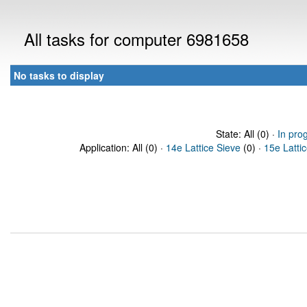
All tasks for computer 6981658
No tasks to display
State: All (0) ·
In pro
Application: All (0) ·
14e Lattice Sieve
(0) ·
15e Latti