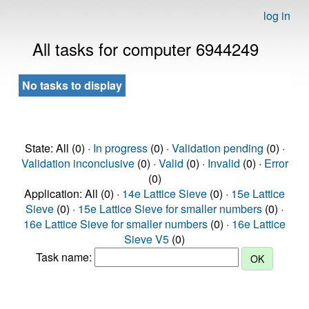
log in
All tasks for computer 6944249
No tasks to display
State: All (0) ·
In progress
(0) ·
Validation pending
(0) ·
Validation inconclusive
(0) ·
Valid
(0) ·
Invalid
(0) ·
Error
(0)
Application: All (0) ·
14e Lattice Sieve
(0) ·
15e Lattice
Sieve
(0) ·
15e Lattice Sieve for smaller numbers
(0) ·
16e Lattice Sieve for smaller numbers
(0) ·
16e Lattice
Sieve V5
(0)
Task name: