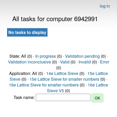
log in
All tasks for computer 6942991
No tasks to display
State: All (0) ·
In progress
(0) ·
Validation pending
(0) ·
Validation inconclusive
(0) ·
Valid
(0) ·
Invalid
(0) ·
Error
(0)
Application: All (0) ·
14e Lattice Sieve
(0) ·
15e Lattice
Sieve
(0) ·
15e Lattice Sieve for smaller numbers
(0) ·
16e Lattice Sieve for smaller numbers
(0) ·
16e Lattice
Sieve V5
(0)
Task name: