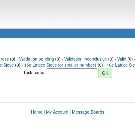
gress
(0) ·
Validation pending
(0) ·
Validation inconclusive
(0) ·
Valid
(0) 
ce Sieve
(0) ·
15e Lattice Sieve for smaller numbers
(0) ·
16e Lattice Si
Task name:
Home
|
My Account
|
Message Boards