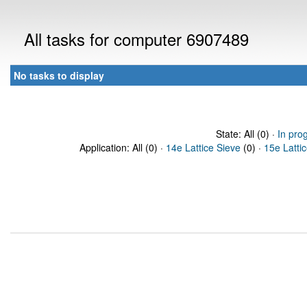
All tasks for computer 6907489
No tasks to display
State: All (0) ·
In pro
Application: All (0) ·
14e Lattice Sieve
(0) ·
15e Latti