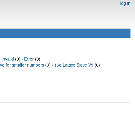
log in
·
Invalid
(0) ·
Error
(0)
eve for smaller numbers
(0) ·
16e Lattice Sieve V5
(0)