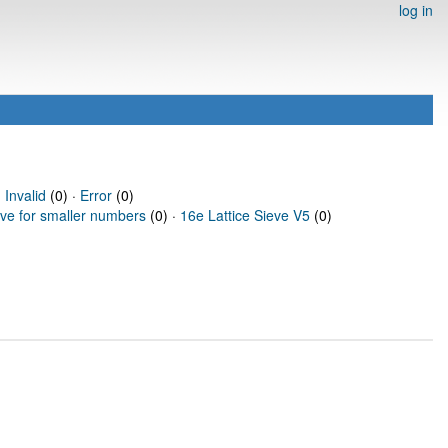
log in
·
Invalid
(0) ·
Error
(0)
eve for smaller numbers
(0) ·
16e Lattice Sieve V5
(0)