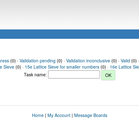
gress
(0) ·
Validation pending
(0) ·
Validation inconclusive
(0) ·
Valid
(0) 
ce Sieve
(0) ·
15e Lattice Sieve for smaller numbers
(0) ·
16e Lattice Si
Task name:
Home
|
My Account
|
Message Boards