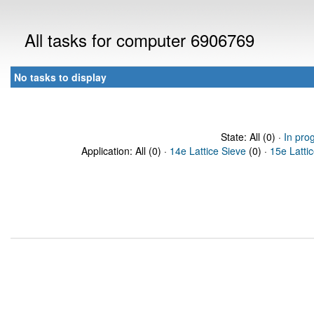
All tasks for computer 6906769
No tasks to display
State: All (0) ·
In pro
Application: All (0) ·
14e Lattice Sieve
(0) ·
15e Latti