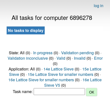
log in
All tasks for computer 6896278
No tasks to display
State: All (0) ·
In progress
(0) ·
Validation pending
(0) ·
Validation inconclusive
(0) ·
Valid
(0) ·
Invalid
(0) ·
Error
(0)
Application: All (0) ·
14e Lattice Sieve
(0) ·
15e Lattice
Sieve
(0) ·
15e Lattice Sieve for smaller numbers
(0) ·
16e Lattice Sieve for smaller numbers
(0) ·
16e Lattice
Sieve V5
(0)
Task name: