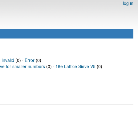
log in
·
Invalid
(0) ·
Error
(0)
eve for smaller numbers
(0) ·
16e Lattice Sieve V5
(0)