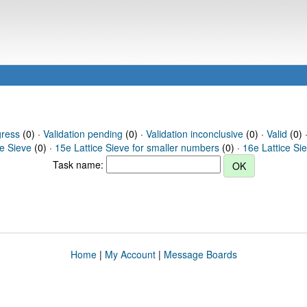
gress
(0) ·
Validation pending
(0) ·
Validation inconclusive
(0) ·
Valid
(0) 
ce Sieve
(0) ·
15e Lattice Sieve for smaller numbers
(0) ·
16e Lattice Si
Task name:
Home
|
My Account
|
Message Boards