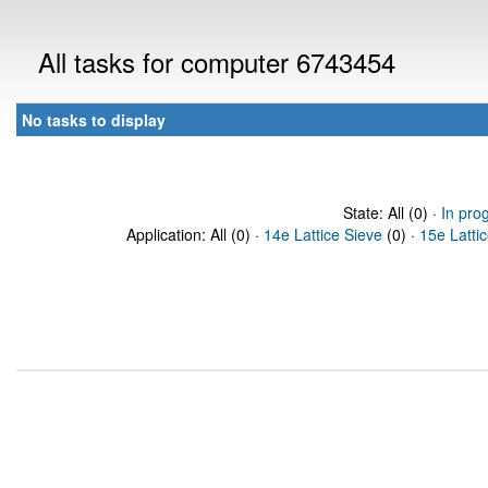
All tasks for computer 6743454
No tasks to display
State: All (0) ·
In pro
Application: All (0) ·
14e Lattice Sieve
(0) ·
15e Latti