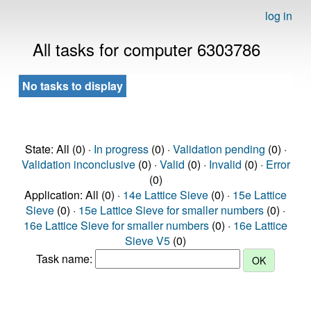
log in
All tasks for computer 6303786
No tasks to display
State: All (0) ·
In progress
(0) ·
Validation pending
(0) ·
Validation inconclusive
(0) ·
Valid
(0) ·
Invalid
(0) ·
Error
(0)
Application: All (0) ·
14e Lattice Sieve
(0) ·
15e Lattice
Sieve
(0) ·
15e Lattice Sieve for smaller numbers
(0) ·
16e Lattice Sieve for smaller numbers
(0) ·
16e Lattice
Sieve V5
(0)
Task name: