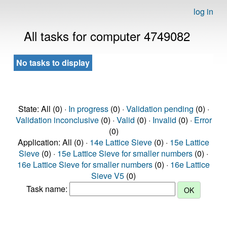
log in
All tasks for computer 4749082
No tasks to display
State: All (0) ·
In progress
(0) ·
Validation pending
(0) ·
Validation inconclusive
(0) ·
Valid
(0) ·
Invalid
(0) ·
Error
(0)
Application: All (0) ·
14e Lattice Sieve
(0) ·
15e Lattice
Sieve
(0) ·
15e Lattice Sieve for smaller numbers
(0) ·
16e Lattice Sieve for smaller numbers
(0) ·
16e Lattice
Sieve V5
(0)
Task name: