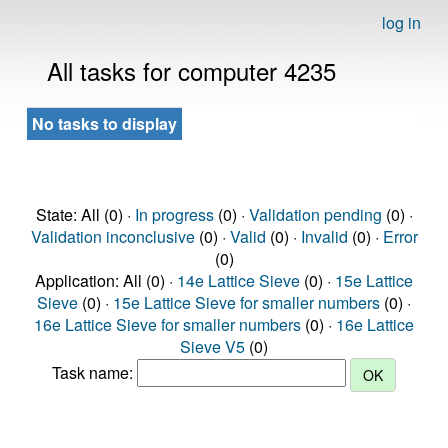
log in
All tasks for computer 4235
No tasks to display
State: All (0) ·
In progress
(0) ·
Validation pending
(0) ·
Validation inconclusive
(0) ·
Valid
(0) ·
Invalid
(0) ·
Error
(0)
Application: All (0) ·
14e Lattice Sieve
(0) ·
15e Lattice
Sieve
(0) ·
15e Lattice Sieve for smaller numbers
(0) ·
16e Lattice Sieve for smaller numbers
(0) ·
16e Lattice
Sieve V5
(0)
Task name: