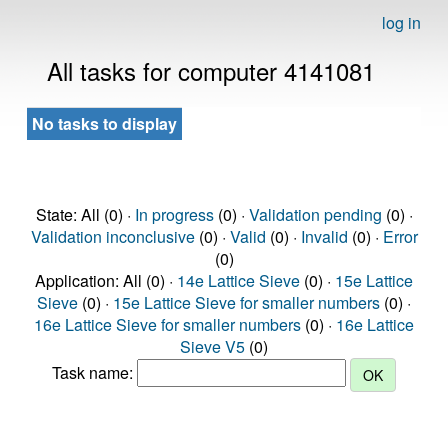
log in
All tasks for computer 4141081
No tasks to display
State: All (0) ·
In progress
(0) ·
Validation pending
(0) ·
Validation inconclusive
(0) ·
Valid
(0) ·
Invalid
(0) ·
Error
(0)
Application: All (0) ·
14e Lattice Sieve
(0) ·
15e Lattice
Sieve
(0) ·
15e Lattice Sieve for smaller numbers
(0) ·
16e Lattice Sieve for smaller numbers
(0) ·
16e Lattice
Sieve V5
(0)
Task name: