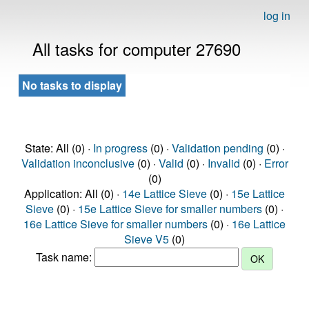
log in
All tasks for computer 27690
No tasks to display
State: All (0) ·
In progress
(0) ·
Validation pending
(0) ·
Validation inconclusive
(0) ·
Valid
(0) ·
Invalid
(0) ·
Error
(0)
Application: All (0) ·
14e Lattice Sieve
(0) ·
15e Lattice
Sieve
(0) ·
15e Lattice Sieve for smaller numbers
(0) ·
16e Lattice Sieve for smaller numbers
(0) ·
16e Lattice
Sieve V5
(0)
Task name: