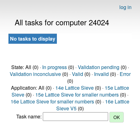
log in
All tasks for computer 24024
No tasks to display
State: All (0) ·
In progress
(0) ·
Validation pending
(0) ·
Validation inconclusive
(0) ·
Valid
(0) ·
Invalid
(0) ·
Error
(0)
Application: All (0) ·
14e Lattice Sieve
(0) ·
15e Lattice
Sieve
(0) ·
15e Lattice Sieve for smaller numbers
(0) ·
16e Lattice Sieve for smaller numbers
(0) ·
16e Lattice
Sieve V5
(0)
Task name: